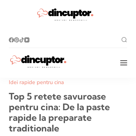
Dincupto
Rețete simple,
gusturi
r.ro
memorabile!
Dincuptor.ro
Rețete simple, gusturi
memorabile!
Idei rapide pentru cina
Top 5 retete savuroase
pentru cina: De la paste
rapide la preparate
traditionale