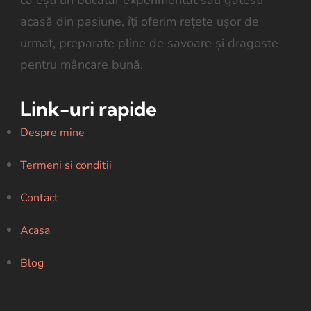
că ești un bucătar experimentat sau gătești
acasă din pasiune, îți oferim rețete ușor de
urmat, preparate pline de savoare și dragoste
pentru mâncare bună.
Link-uri rapide
Despre mine
Termeni si conditii
Contact
Acasa
Blog