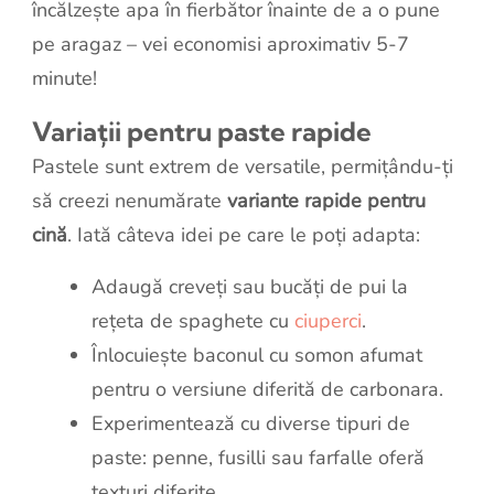
încălzește apa în fierbător înainte de a o pune
pe aragaz – vei economisi aproximativ 5-7
minute!
Variații pentru paste rapide
Pastele sunt extrem de versatile, permițându-ți
să creezi nenumărate
variante rapide pentru
cină
. Iată câteva idei pe care le poți adapta:
Adaugă creveți sau bucăți de pui la
rețeta de spaghete cu
ciuperci
.
Înlocuiește baconul cu somon afumat
pentru o versiune diferită de carbonara.
Experimentează cu diverse tipuri de
paste: penne, fusilli sau farfalle oferă
texturi diferite.