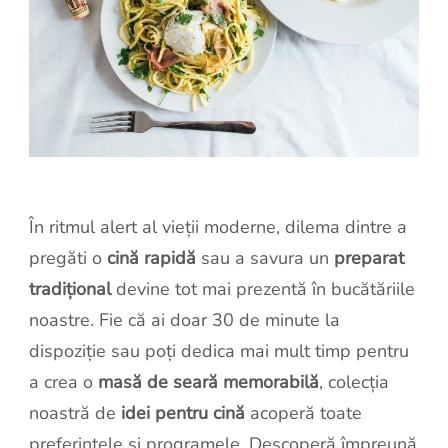
În ritmul alert al vieții moderne, dilema dintre a
pregăti o
cină rapidă
sau a savura un
preparat
tradițional
devine tot mai prezentă în bucătăriile
noastre. Fie că ai doar 30 de minute la
dispoziție sau poți dedica mai mult timp pentru
a crea o
masă de seară memorabilă
, colecția
noastră de
idei pentru cină
acoperă toate
preferințele și programele. Descoperă împreună