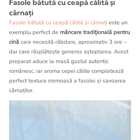
Fasole bătută cu ceapă călită și
cârnați
Fasole bătută cu ceapă călită și cârnați
este un
exemplu perfect de
mâncare tradițională pentru
cină
care necesită răbdare, aproximativ 3 ore –
dar care răsplătește generos așteptarea. Acest
preparat aduce la masă gustul autentic
românesc, iar aroma cepei călite completează
perfect textura cremoasă a fasolei și savoarea
cârnaților.