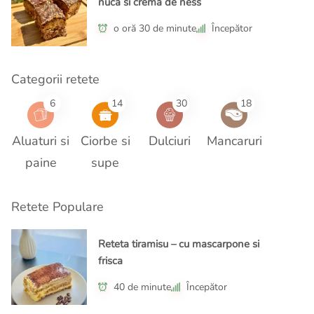
nuca si crema de ness
o oră 30 de minute
Începător
Categorii retete
6
14
30
18
Aluaturi si
Ciorbe si
Dulciuri
Mancaruri
paine
supe
Retete Populare
Reteta tiramisu – cu mascarpone si
frisca
40 de minute
Începător