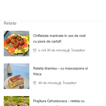
tor.ro
ple, gusturi memorabile!
Retete
Chiftelute marinate in sos de rosii
cu piure de cartofi
o oră 30 de minute
Începător
Reteta tiramisu – cu mascarpone si
frisca
40 de minute
Începător
Prajitura Cehoslovaca – reteta cu