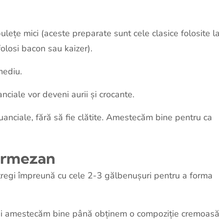
ulețe mici (aceste preparate sunt cele clasice folosite l
olosi bacon sau kaizer).
mediu.
nciale vor deveni aurii și crocante.
uanciale, fără să fie clătite. Amestecăm bine pentru ca
parmezan
tregi împreună cu cele 2-3 gălbenușuri pentru a forma
i amestecăm bine până obținem o compoziție cremoasă