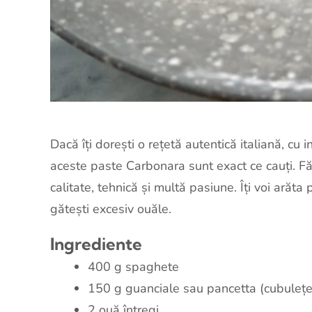
Dacă îți dorești o rețetă autentică italiană, cu
aceste paste Carbonara sunt exact ce cauți. Fă
calitate, tehnică și multă pasiune. Îți voi arăt
gătești excesiv ouăle.
Ingrediente
400 g spaghete
150 g guanciale sau pancetta (cubulețe
2 ouă întregi