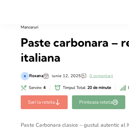
Mancaruri
Paste carbonara – re
italiana
Roxana
iunie 12, 2025
0 comentarii
Servire:
4
Timpul Total:
20 de minute
Sari la reteta
Printeaza reteta
Paste Carbonara clasice – gustul autentic al It