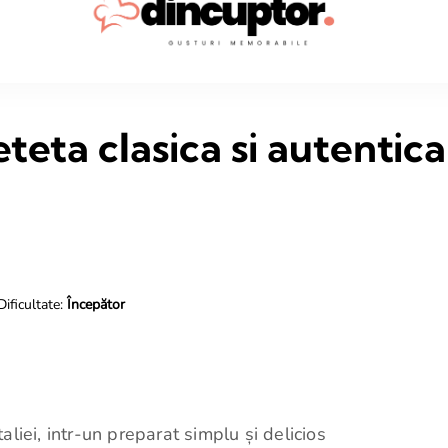
Dincup
Rețete sim
teta clasica si autentica
Dificultate:
Începător
aliei, intr-un preparat simplu și delicios