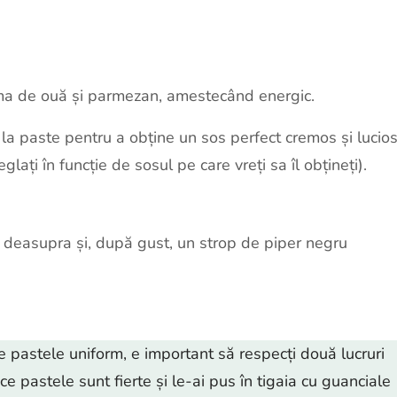
ma de ouă și parmezan, amestecând energic.
a paste pentru a obține un sos perfect cremos și lucio
ați în funcție de sosul pe care vreți sa îl obțineți).
 deasupra și, după gust, un strop de piper negru
 pastele uniform, e important să respecți două lucruri
e pastele sunt fierte și le-ai pus în tigaia cu guanciale