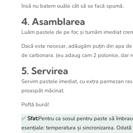
însă nu batem ouăle cât să se facă spumă.
4. Asamblarea
Luăm pastele de pe foc și turnăm imediat cre
Dacă este necesar, adăugăm puțin din apa de l
de carbonara. (eu adaug cam 2 polonice, dar regl
5. Servirea
Servim pastele imediat, cu extra parmezan ras
proaspăt măcinat.
Poftă bună!
✅
Sfat:
Pentru ca sosul pentru paste să îmbrace
esențiale: temperatura și sincronizarea. Odată c