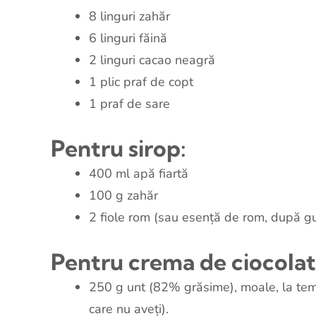
8 linguri zahăr
6 linguri făină
2 linguri cacao neagră
1 plic praf de copt
1 praf de sare
Pentru sirop:
400 ml apă fiartă
100 g zahăr
2 fiole rom (sau esență de rom, după g
Pentru crema de ciocolat
250 g unt (82% grăsime), moale, la tem
care nu aveți).