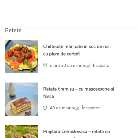
tor.ro
ple, gusturi memorabile!
Retete
Chiftelute marinate in sos de rosii
cu piure de cartofi
o oră 30 de minute
Începător
Reteta tiramisu – cu mascarpone si
frisca
40 de minute
Începător
Prajitura Cehoslovaca – reteta cu