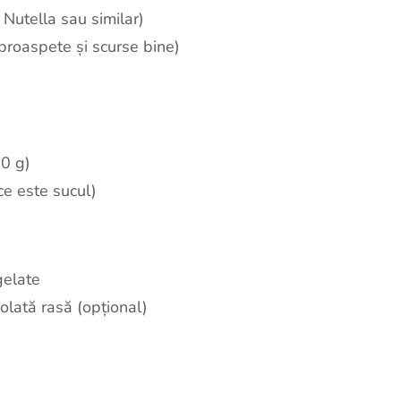
 Nutella sau similar)
proaspete și scurse bine)
10 g)
ce este sucul)
gelate
colată rasă (opțional)