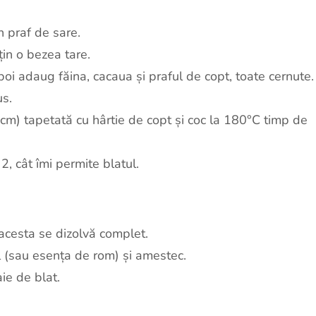
 praf de sare.
in o bezea tare.
oi adaug făina, cacaua și praful de copt, toate cernute.
us.
 cm) tapetată cu hârtie de copt și coc la 180°C timp de
 2, cât îmi permite blatul.
acesta se dizolvă complet.
 (sau esența de rom) și amestec.
aie de blat.