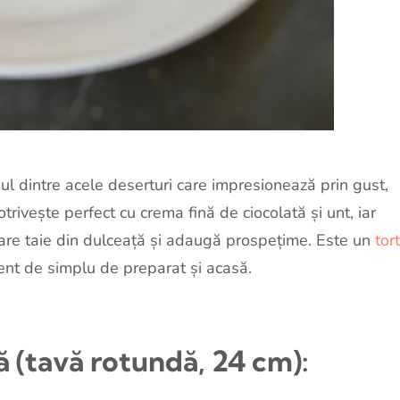
ul dintre acele deserturi care impresionează prin gust,
trivește perfect cu crema fină de ciocolată și unt, iar
care taie din dulceață și adaugă prospețime. Este un
tort
cient de simplu de preparat și acasă.
ă (tavă rotundă, 24 cm):