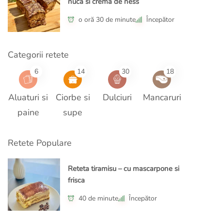
nuca si crema de ness
o oră 30 de minute
Începător
Categorii retete
6
14
30
18
Aluaturi si
Ciorbe si
Dulciuri
Mancaruri
paine
supe
Retete Populare
Reteta tiramisu – cu mascarpone si
frisca
40 de minute
Începător