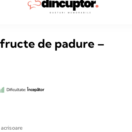
Dincup
Rețete sim
 fructe de padure –
Dificultate:
Începător
 acrisoare