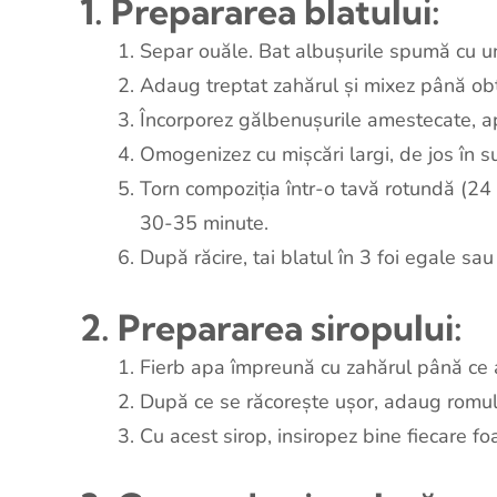
1. Prepararea blatului:
Separ ouăle. Bat albușurile spumă cu un
Adaug treptat zahărul și mixez până obț
Încorporez gălbenușurile amestecate, ap
Omogenizez cu mișcări largi, de jos în s
Torn compoziția într-o tavă rotundă (24
30-35 minute.
După răcire, tai blatul în 3 foi egale sau
2. Prepararea siropului:
Fierb apa împreună cu zahărul până ce 
După ce se răcorește ușor, adaug romul
Cu acest sirop, insiropez bine fiecare fo