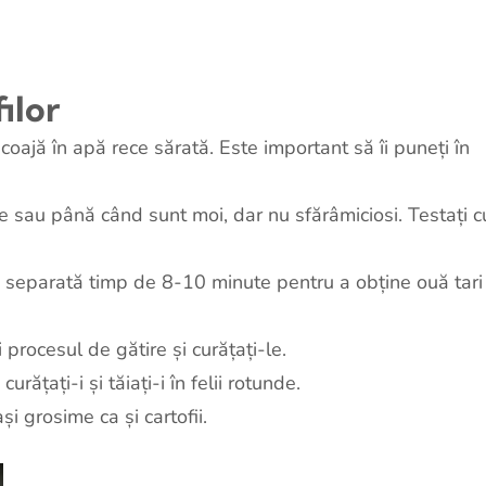
filor
în coajă în apă rece sărată. Este important să îi puneți în
e sau până când sunt moi, dar nu sfărâmiciosi. Testați c
ală separată timp de 8-10 minute pentru a obține ouă tari
 procesul de gătire și curățați-le.
urățați-i și tăiați-i în felii rotunde.
și grosime ca și cartofii.