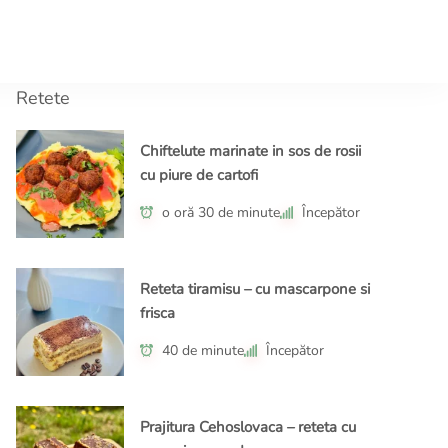
tor.ro
ple, gusturi memorabile!
Retete
Chiftelute marinate in sos de rosii
cu piure de cartofi
o oră 30 de minute
Începător
Reteta tiramisu – cu mascarpone si
frisca
40 de minute
Începător
Prajitura Cehoslovaca – reteta cu