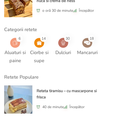
nuca si crema de ness
o oră 30 de minute
Începător
Categorii retete
6
14
30
18
Aluaturi si
Ciorbe si
Dulciuri
Mancaruri
paine
supe
Retete Populare
Reteta tiramisu – cu mascarpone si
frisca
40 de minute
Începător