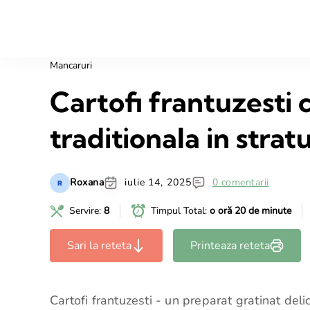
Mancaruri
Cartofi frantuzesti 
traditionala in strat
Roxana
iulie 14, 2025
0 comentarii
Servire:
8
Timpul Total:
o oră 20 de minute
Sari la reteta
Printeaza reteta
Cartofi frantuzesti - un preparat gratinat delic