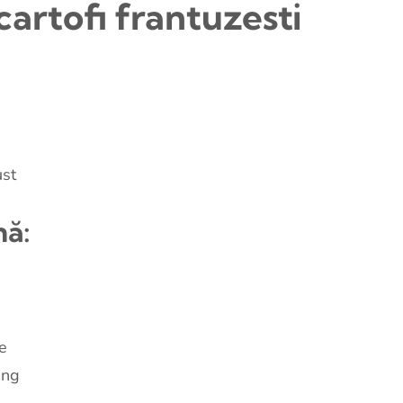
cartofi frantuzesti
ust
nă:
e
ing