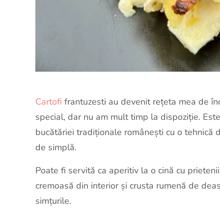
Cartofi
frantuzesti au devenit rețeta mea de î
special, dar nu am mult timp la dispoziție. Es
bucătăriei tradiționale românești cu o tehnică 
de simplă.
Poate fi servită ca aperitiv la o cină cu prieten
cremoasă din interior și crusta rumenă de dea
simțurile.