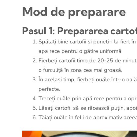
Mod de preparare
Pasul 1: Prepararea carto
Spălați bine cartofii și puneți-i la fiert 
apa rece pentru o gătire uniformă.
Fierbeți cartofii timp de 20-25 de minut
o furculiță în zona cea mai groasă.
În același timp, fierbeți ouăle într-o o
perfecte.
Treceți ouăle prin apă rece pentru a opri
Lăsați cartofii să se răcească puțin, apoi c
Tăiați ouăle în felii de aproximativ aceea