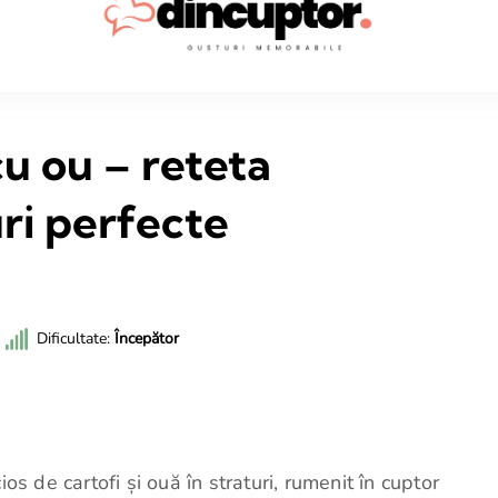
Dincup
Rețete sim
cu ou – reteta
uri perfecte
Dificultate:
Începător
ios de cartofi și ouă în straturi, rumenit în cuptor