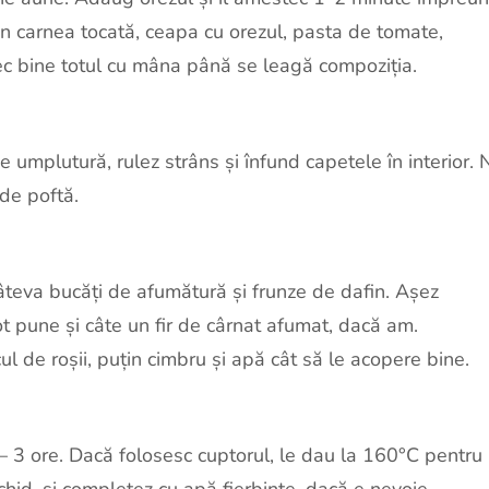
un carnea tocată, ceapa cu orezul, pasta de tomate,
ec bine totul cu mâna până se leagă compoziția.
 umplutură, rulez strâns și înfund capetele în interior. 
 de poftă.
câteva bucăți de afumătură și frunze de dafin. Așez
pot pune și câte un fir de cârnat afumat, dacă am.
l de roșii, puțin cimbru și apă cât să le acopere bine.
 – 3 ore. Dacă folosesc cuptorul, le dau la 160°C pentru
chid, și completez cu apă fierbinte, dacă e nevoie.