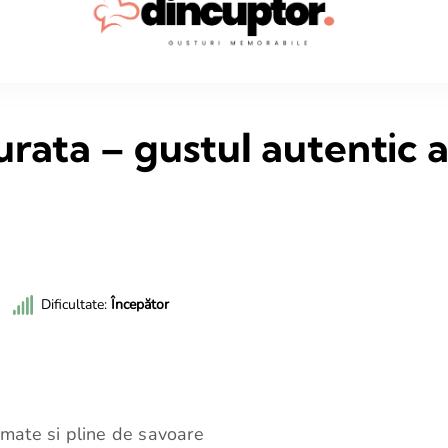
Dincup
Rețete sim
rata – gustul autentic a
Dificultate:
Începător
omate si pline de savoare