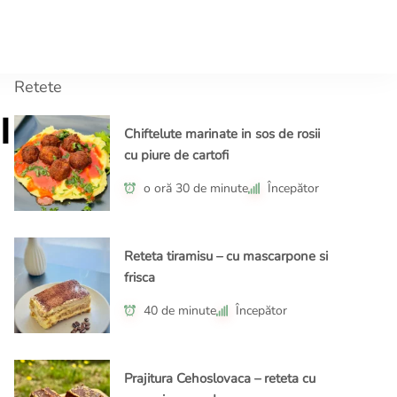
tor.ro
ple, gusturi memorabile!
Retete
l
Chiftelute marinate in sos de rosii
cu piure de cartofi
o oră 30 de minute
Începător
Reteta tiramisu – cu mascarpone si
frisca
40 de minute
Începător
Prajitura Cehoslovaca – reteta cu