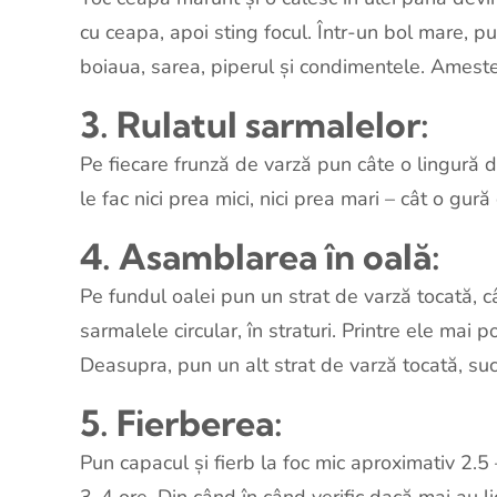
cu ceapa, apoi sting focul. Într-un bol mare, p
boiaua, sarea, piperul și condimentele. Amest
3. Rulatul sarmalelor:
Pe fiecare frunză de varză pun câte o lingură de
le fac nici prea mici, nici prea mari – cât o gură
4. Asamblarea în oală:
Pe fundul oalei pun un strat de varză tocată, 
sarmalele circular, în straturi. Printre ele mai 
Deasupra, pun un alt strat de varză tocată, sucu
5. Fierberea:
Pun capacul și fierb la foc mic aproximativ 2.5
3-4 ore. Din când în când verific dacă mai au li