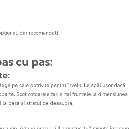
 opțional, dar recomandat)
as cu pas:
te:
lege pe cele potrivite pentru învelit. Le spăl ușor dacă
parte. Scot cotoarele tari și tai frunzele la dimensiunea
si la baza și stratul de deasupra.
ine aurie. Adaug orezul și îl amestec 1-2 minute împreu