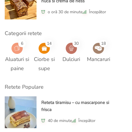
nuca si crema de ness
o oră 30 de minute
Începător
Categorii retete
6
14
30
18
Aluaturi si
Ciorbe si
Dulciuri
Mancaruri
paine
supe
Retete Populare
Reteta tiramisu – cu mascarpone si
frisca
40 de minute
Începător