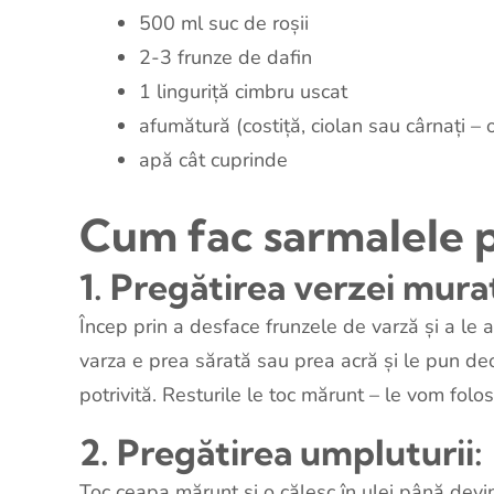
500 ml suc de roșii
2-3 frunze de dafin
1 linguriță cimbru uscat
afumătură (costiță, ciolan sau cârnați –
apă cât cuprinde
Cum fac sarmalele p
1. Pregătirea verzei mura
Încep prin a desface frunzele de varză și a le a
varza e prea sărată sau prea acră și le pun deo
potrivită. Resturile le toc mărunt – le vom folo
2. Pregătirea umpluturii:
Toc ceapa mărunt și o călesc în ulei până dev