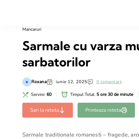
Mancaruri
Sarmale cu varza mu
sarbatorilor
Roxana
iunie 12, 2025
0 comentarii
Servire:
60
Timpul Total:
5 ore 30 de minute
Sari la reteta
Printeaza reteta
Sarmale traditionale romanesti – fragede, ar