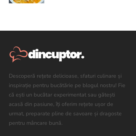
Descoperă rețete delicioase, sfaturi culinare și
inspirație pentru bucătărie pe blogul nostru! Fie
că ești un bucătar experimentat sau gătești
acasă din pasiune, îți oferim rețete ușor de
urmat, preparate pline de savoare și dragoste
pentru mâncare bună.