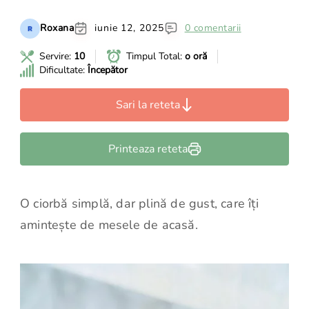
Roxana
iunie 12, 2025
0 comentarii
Servire:
10
Timpul Total:
o oră
Dificultate:
Începător
Sari la reteta
Printeaza reteta
O ciorbă simplă, dar plină de gust, care îți
amintește de mesele de acasă.