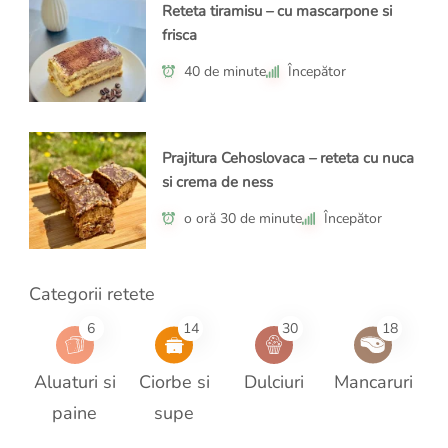
Reteta tiramisu – cu mascarpone si
frisca
40 de minute
Începător
Prajitura Cehoslovaca – reteta cu nuca
si crema de ness
o oră 30 de minute
Începător
Categorii retete
6
14
30
18
Aluaturi si
Ciorbe si
Dulciuri
Mancaruri
paine
supe