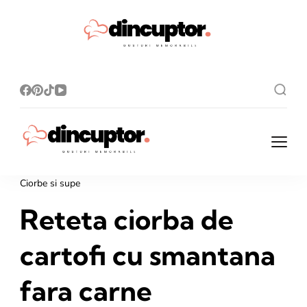
Dincupto
Rețete simple,
gusturi
r.ro
memorabile!
Dincuptor.ro
Rețete simple, gusturi
memorabile!
Ciorbe si supe
Reteta ciorba de
cartofi cu smantana
fara carne