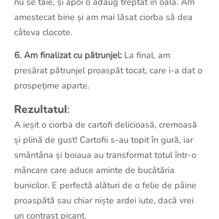
nu se taie, și apoi o adaug treptat în oală. Am
amestecat bine și am mai lăsat ciorba să dea
câteva clocote.
6. Am finalizat cu pătrunjel:
La final, am
presărat pătrunjel proaspăt tocat, care i-a dat o
prospețime aparte.
Rezultatul:
A ieșit o ciorba de cartofi delicioasă, cremoasă
și plină de gust! Cartofii s-au topit în gură, iar
smântâna și boiaua au transformat totul într-o
mâncare care aduce aminte de bucătăria
bunicilor. E perfectă alături de o felie de pâine
proaspătă sau chiar niște ardei iute, dacă vrei
un contrast picant.