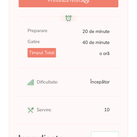
Printeaza reteta
Preparare
20 de minute
Gatire
40 de minute
Timpul Total
o oră
Dificultate:
Începător
Servire:
10