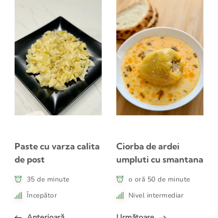
Strecoară lichidul
.
Pregătește o nouă compoziție
din
smântână și gălbenuș de ou,
amestecată bine cu un polonic din
zeama caldă (nu fierbinte), ca să o
temperezi.
Reîncorporează compoziția în
Paste cu varza calita
Ciorba de ardei
ciorbă
, turnând treptat și
de post
umpluti cu smantana
amestecând continuu, pe foc foarte
mic sau chiar cu focul oprit.
35 de minute
o oră 50 de minute
Începător
Nivel intermediar
Anterioară
Următoare