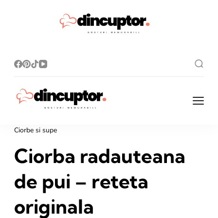
Dincupto
Rețete simple,
gusturi
r.ro
memorabile!
Dincuptor.ro
Rețete simple, gusturi
memorabile!
Ciorbe si supe
Ciorba radauteana
de pui – reteta
originala