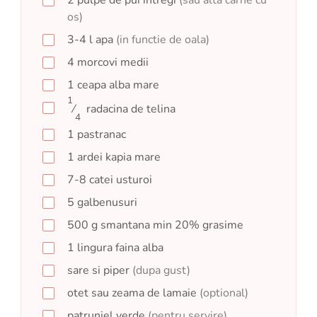
2
pulpe de pui intregi
(sau alta carne cu
os)
3-4
l
apa
(in functie de oala)
4
morcovi medii
1
ceapa alba mare
1
⁄
radacina de telina
4
1
pastranac
1
ardei kapia mare
7-8
catei
usturoi
5
galbenusuri
500
g
smantana min 20% grasime
1
lingura
faina alba
sare si piper
(dupa gust)
otet sau zeama de lamaie
(optional)
patrunjel verde
(pentru servire)