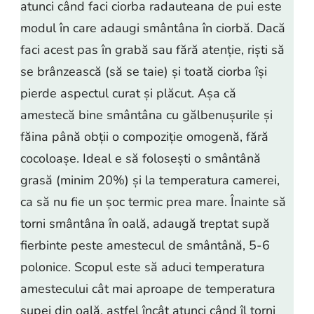
atunci când faci ciorba radauteana de pui este
modul în care adaugi smântâna în ciorbă. Dacă
faci acest pas în grabă sau fără atenție, riști să
se brânzească (să se taie) și toată ciorba își
pierde aspectul curat și plăcut. Așa că
amestecă bine smântâna cu gălbenușurile și
făina până obții o compoziție omogenă, fără
cocoloașe. Ideal e să folosești o smântână
grasă (minim 20%) și la temperatura camerei,
ca să nu fie un șoc termic prea mare. Înainte să
torni smântâna în oală, adaugă treptat supă
fierbinte peste amestecul de smântână, 5-6
polonice. Scopul este să aduci temperatura
amestecului cât mai aproape de temperatura
supei din oală, astfel încât atunci când îl torni