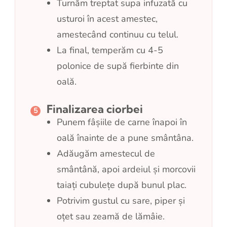
Turnăm treptat supa infuzată cu
usturoi în acest amestec,
amestecând continuu cu telul.
La final, temperăm cu 4-5
polonice de supă fierbinte din
oală.
Finalizarea ciorbei
Punem fâșiile de carne înapoi în
oală înainte de a pune smântâna.
Adăugăm amestecul de
smântână, apoi ardeiul și morcovii
taiați cubulețe după bunul plac.
Potrivim gustul cu sare, piper și
oțet sau zeamă de lămâie.