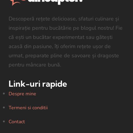
Descoperă rețete delicioase, sfaturi culinare și
inspirație pentru bucătărie pe blogul nostru! Fie
că ești un bucătar experimentat sau gătești
acasă din pasiune, îți oferim rețete ușor de
urmat, preparate pline de savoare și dragoste
pentru mâncare bună.
Link-uri rapide
Despre mine
Termeni si conditii
Contact