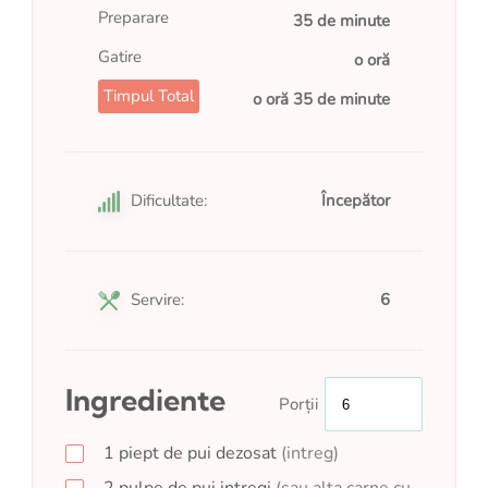
Preparare
35 de minute
Gatire
o oră
Timpul Total
o oră 35 de minute
Dificultate:
Începător
Servire:
6
Ingrediente
Porții
1
piept de pui dezosat
(intreg)