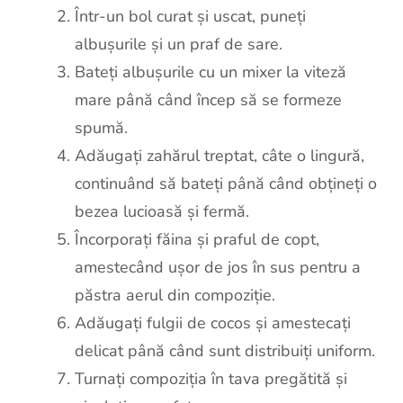
Într-un bol curat și uscat, puneți
albușurile și un praf de sare.
Bateți albușurile cu un mixer la viteză
mare până când încep să se formeze
spumă.
Adăugați zahărul treptat, câte o lingură,
continuând să bateți până când obțineți o
bezea lucioasă și fermă.
Încorporați făina și praful de copt,
amestecând ușor de jos în sus pentru a
păstra aerul din compoziție.
Adăugați fulgii de cocos și amestecați
delicat până când sunt distribuiți uniform.
Turnați compoziția în tava pregătită și