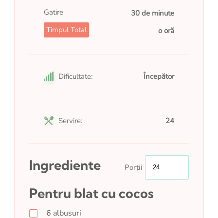
Gatire
30 de minute
Timpul Total
o oră
Dificultate:
Începător
Servire:
24
Ingrediente
Porții
Pentru blat cu cocos
6
albusuri