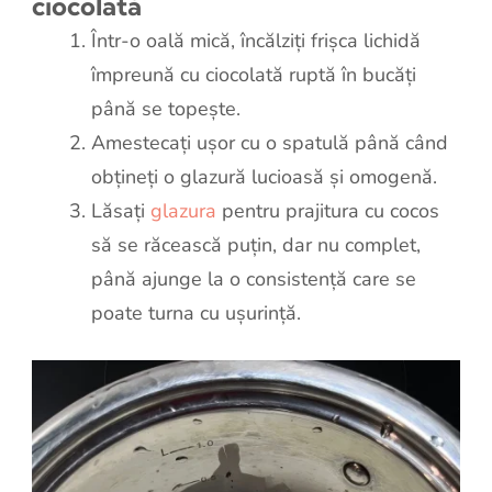
ciocolată
Într-o oală mică, încălziți frișca lichidă
împreună cu ciocolată ruptă în bucăți
până se topește.
Amestecați ușor cu o spatulă până când
obțineți o glazură lucioasă și omogenă.
Lăsați
glazura
pentru prajitura cu cocos
să se răcească puțin, dar nu complet,
până ajunge la o consistență care se
poate turna cu ușurință.