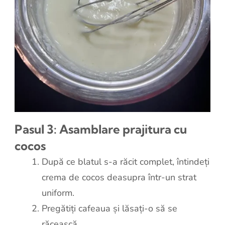
Pasul 3: A
samblare prajitura cu
cocos
După ce blatul s-a răcit complet, întindeți
crema de cocos deasupra într-un strat
uniform.
Pregătiți cafeaua și lăsați-o să se
răcească.