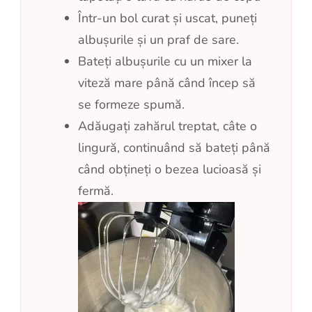
Într-un bol curat și uscat, puneți
albușurile și un praf de sare.
Bateți albușurile cu un mixer la
viteză mare până când încep să
se formeze spumă.
Adăugați zahărul treptat, câte o
lingură, continuând să bateți până
când obțineți o bezea lucioasă și
fermă.