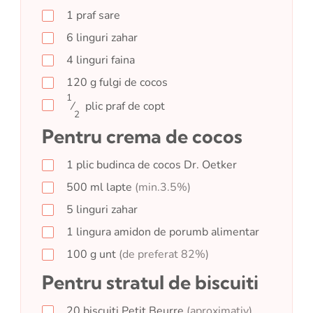
1
praf
sare
6
linguri
zahar
4
linguri
faina
120
g
fulgi de cocos
1
⁄
plic
praf de copt
2
Pentru crema de cocos
1
plic
budinca de cocos Dr. Oetker
500
ml
lapte
(min.3.5%)
5
linguri
zahar
1
lingura
amidon de porumb alimentar
100
g
unt
(de preferat 82%)
Pentru stratul de biscuiti
20
biscuiti Petit Beurre
(aproximativ)