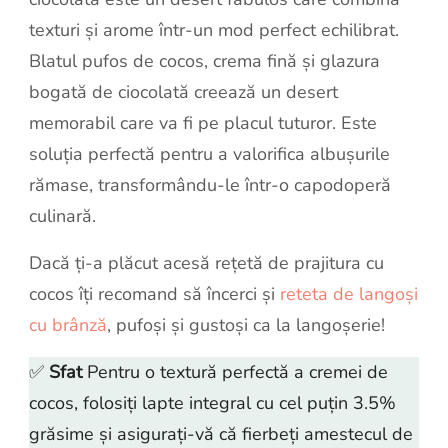
texturi și arome într-un mod perfect echilibrat.
Blatul pufos de cocos, crema fină și glazura
bogată de ciocolată creează un desert
memorabil care va fi pe placul tuturor. Este
soluția perfectă pentru a valorifica albușurile
rămase, transformându-le într-o capodoperă
culinară.
Dacă ți-a plăcut acesă rețetă de prajitura cu
cocos îți recomand să încerci și
reteta de langoși
cu brânză
, pufoși și gustoși ca la langoșerie!
✅
Sfat
Pentru o textură perfectă a cremei de
cocos, folosiți lapte integral cu cel puțin 3.5%
grăsime și asigurați-vă că fierbeți amestecul de