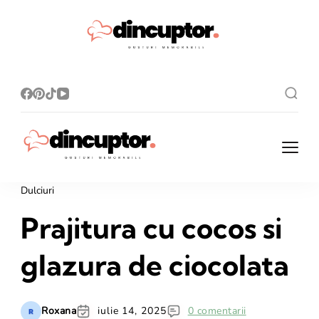
Dincupto
Rețete simple,
gusturi
r.ro
memorabile!
Dincuptor.ro
Rețete simple, gusturi
memorabile!
Dulciuri
Prajitura cu cocos si
glazura de ciocolata
Roxana
iulie 14, 2025
0 comentarii