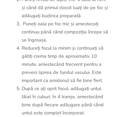
și când dă primul clocot luați de pe foc și
adăugați budinca preparată.
Puneți oala pe foc mic și amestecați
continuu până când compoziția începe să
se îngroașe.
Reduceți focul la minim și continuați să
gătiți crema timp de aproximativ 10
minute, amestecând frecvent pentru a
preveni lipirea de fundul vasului. Este
important ca amidonul să fie bine fiert.
După ce ați oprit focul, adăugați untul
tăiat în cuburi, în 4 tranșe, amestecând
bine după fiecare adăugare până când
untul este complet încorporat.