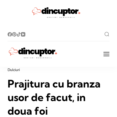
Dincupto
Rețete simple,
gusturi
r.ro
memorabile!
Dincuptor.ro
Rețete simple, gusturi
memorabile!
Dulciuri
Prajitura cu branza
usor de facut, in
doua foi