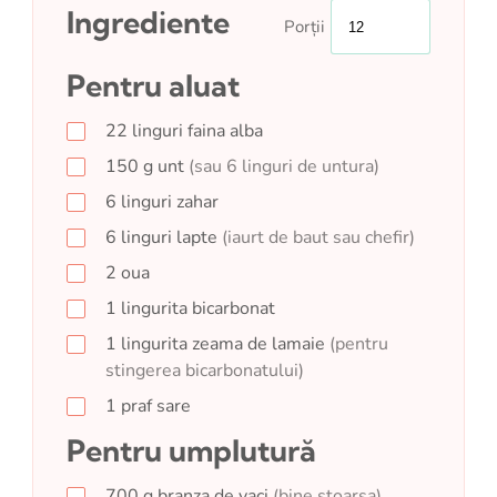
Ingrediente
Porții
Pentru aluat
22
linguri
faina alba
150
g
unt
(sau 6 linguri de untura)
6
linguri
zahar
6
linguri
lapte
(iaurt de baut sau chefir)
2
oua
1
lingurita
bicarbonat
1
lingurita
zeama de lamaie
(pentru
stingerea bicarbonatului)
1
praf
sare
Pentru umplutură
700
g
branza de vaci
(bine stoarsa)