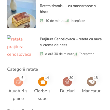
Reteta tiramisu – cu mascarpone si
frisca
40 de minute
Începător
Prajitura Cehoslovaca – reteta cu nuca
si crema de ness
o oră 30 de minute
Începător
Categorii retete
6
14
30
18
Aluaturi si
Ciorbe si
Dulciuri
Mancaruri
paine
supe