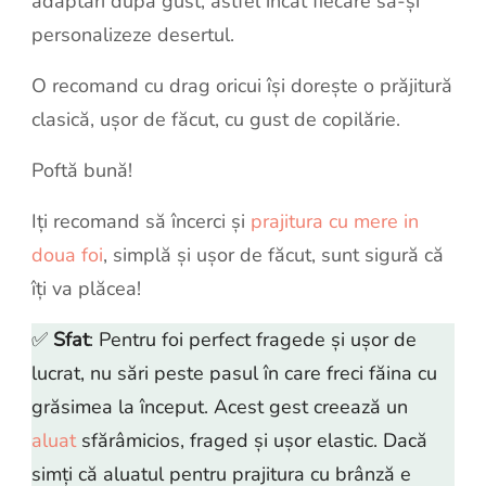
adaptări după gust, astfel încât fiecare să-și
personalizeze desertul.
O recomand cu drag oricui își dorește o prăjitură
clasică, ușor de făcut, cu gust de copilărie.
Poftă bună!
Iți recomand să încerci și
prajitura cu mere in
doua foi
, simplă și ușor de făcut, sunt sigură că
îți va plăcea!
✅
Sfat
: Pentru foi perfect fragede și ușor de
lucrat, nu sări peste pasul în care freci făina cu
grăsimea la început. Acest gest creează un
aluat
sfărâmicios, fraged și ușor elastic. Dacă
simți că aluatul pentru prajitura cu brânză e