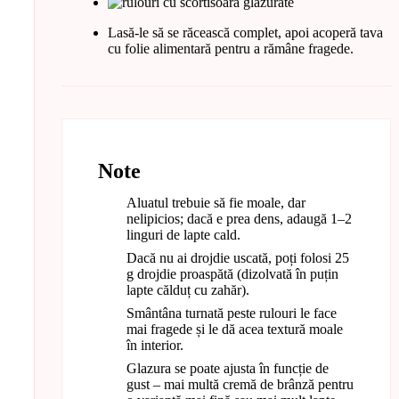
Lasă-le să se răcească complet, apoi acoperă tava
cu folie alimentară pentru a rămâne fragede.
Note
Aluatul trebuie să fie moale, dar
nelipicios; dacă e prea dens, adaugă 1–2
linguri de lapte cald.
Dacă nu ai drojdie uscată, poți folosi 25
g drojdie proaspătă (dizolvată în puțin
lapte călduț cu zahăr).
Smântâna turnată peste rulouri le face
mai fragede și le dă acea textură moale
în interior.
Glazura se poate ajusta în funcție de
gust – mai multă cremă de brânză pentru