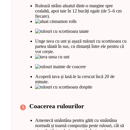
Rulează strâns aluatul dintr-o margine spre
cealaltă, apoi taie în 12 bucăți egale (de 5–6 cm
fiecare).
Unge tava cu unt și așază rulouri cu scortisoara cu
partea tăiată în sus, cu distanță între ele pentru că
vor crește.
Acoperă tava și lasă-le la crescut încă 20 de
minute.
Coacerea rulourilor
Amestecă smântâna pentru gătit cu smântâna
normală și toarnă compoziția peste rulouri, cât să