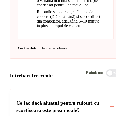
o variantă mai fină sau mai mult lapte
condensat pentru una mai dulce.
Rulourile se pot congela înainte de
coacere (fără smântână) și se coc direct
din congelator, adăugând 5–10 minute
în plus la timpul de coacere.
Cuvinte cheie:
rulouri cu scortisoara
Extinde tot:
DEZA
Intrebari frecvente
Ce fac dacă aluatul pentru rulouri cu
scortisoara este prea moale?