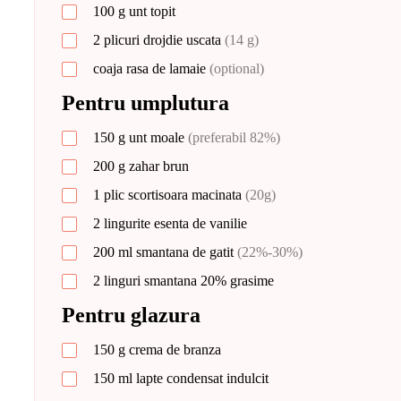
100
g
unt topit
2
plicuri
drojdie uscata
(14 g)
coaja rasa de lamaie
(optional)
Pentru umplutura
150
g
unt moale
(preferabil 82%)
200
g
zahar brun
1
plic
scortisoara macinata
(20g)
2
lingurite
esenta de vanilie
200
ml
smantana de gatit
(22%-30%)
2
linguri
smantana 20% grasime
Pentru glazura
150
g
crema de branza
150
ml
lapte condensat indulcit