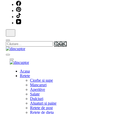
Rețete simple, gusturi memorabile!
Dincuptor.ro
Caută
după:
Rețete simple, gusturi memorabile!
Dincuptor.ro
Rețete simple, gusturi memorabile!
Acasa
Dincuptor.ro
Retete
Ciorbe si supe
Mancaruri
Aperitive
Salate
Dulciuri
Aluaturi si paine
Retete de post
Retete de dieta