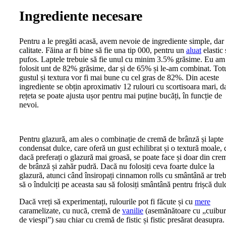
Ingrediente necesare
Pentru a le pregăti acasă, avem nevoie de ingrediente simple, dar
calitate. Făina ar fi bine să fie una tip 000, pentru un
aluat
elastic 
pufos. Laptele trebuie să fie unul cu minim 3.5% grăsime. Eu am
folosit unt de 82% grăsime, dar și de 65% și le-am combinat. Totu
gustul și textura vor fi mai bune cu cel gras de 82%. Din aceste
ingrediente se obțin aproximativ 12 rulouri cu scortisoara mari, d
rețeta se poate ajusta ușor pentru mai puține bucăți, în funcție de
nevoi.
Pentru glazură, am ales o combinație de cremă de brânză și lapte
condensat dulce, care oferă un gust echilibrat și o textură moale, 
dacă preferați o glazură mai groasă, se poate face și doar din cre
de brânză și zahăr pudră. Dacă nu folosiți ceva foarte dulce la
glazură, atunci când însiropați cinnamon rolls cu smântână ar tre
să o îndulciți pe aceasta sau să folosiți smântână pentru frișcă dul
Dacă vreți să experimentați, rulourile pot fi făcute și cu
mere
caramelizate, cu nucă, cremă de
vanilie
(asemănătoare cu „cuibur
de viespi”) sau chiar cu cremă de fistic și fistic presărat deasupra.