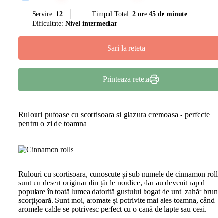
Servire:
12
Timpul Total:
2 ore 45 de minute
Dificultate:
Nivel intermediar
Sari la reteta
Printeaza reteta
Rulouri pufoase cu scortisoara si glazura cremoasa - perfecte
pentru o zi de toamna
Rulouri cu scortisoara, cunoscute și sub numele de cinnamon roll
sunt un desert originar din țările nordice, dar au devenit rapid
populare în toată lumea datorită gustului bogat de unt, zahăr brun
scorțișoară. Sunt moi, aromate și potrivite mai ales toamna, când
aromele calde se potrivesc perfect cu o cană de lapte sau ceai.