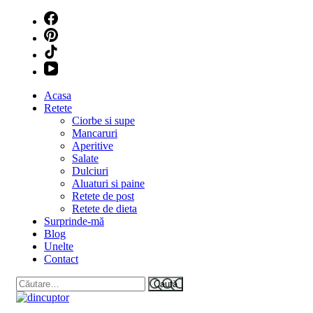
Skip
to
content
(Press
Enter)
Acasa
Retete
Ciorbe si supe
Mancaruri
Aperitive
Salate
Dulciuri
Aluaturi si paine
Retete de post
Retete de dieta
Surprinde-mă
Blog
Unelte
Contact
Caută
după: