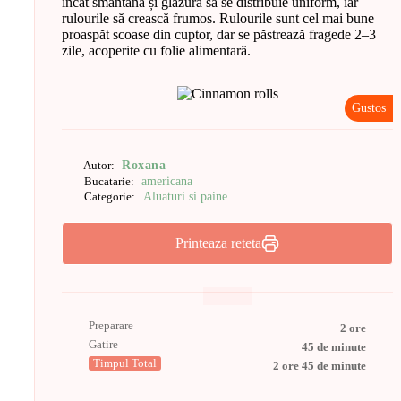
încât smântâna și glazura să se distribuie uniform, iar
rulourile să crească frumos. Rulourile sunt cel mai bune
proaspăt scoase din cuptor, dar se păstrează fragede 2–3
zile, acoperite cu folie alimentară.
Gustos
Roxana
Autor:
americana
Bucatarie:
Aluaturi si paine
Categorie:
Printeaza reteta
Preparare
2 ore
Gatire
45 de minute
Timpul Total
2 ore 45 de minute