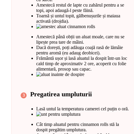
Amestecă restul de lapte cu zahărul pentru a se
topi, apoi adaugă-l peste făină.
Toarnă și untul topit, gălbenușurile și maiaua
activată (drojdia).
Amestecă până obții un aluat moale, care nu se
lipește prea tare de mâini.
Dacă dorești, poți adăuga coajă rasă de lămâie
pentru aromă (eu adaug deobicei).
Frământă ușor și lasă aluatul la dospit într-un loc
cald timp de aproximativ 2 ore, acoperit cu folie
alimentară, prosop sau capac.
Pregatirea umpluturii
Lasă untul la temperatura camerei cel puțin o oră.
Cât timp aluatul pentru cinnamon rolls stă la
dospit pregătim umplutura.