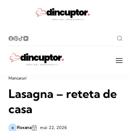
Dincupto
Rețete simple,
gusturi
r.ro
memorabile!
Dincuptor.ro
Rețete simple, gusturi
memorabile!
Mancaruri
Lasagna – reteta de
casa
Roxana
mai 22, 2026