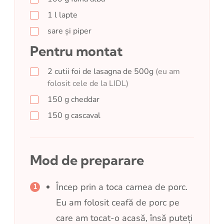
1
l
lapte
sare și piper
Pentru montat
2
cutii
foi de lasagna de 500g
(eu am
folosit cele de la LIDL)
150
g
cheddar
150
g
cascaval
Mod de preparare
Încep prin a toca carnea de porc.
Eu am folosit ceafă de porc pe
care am tocat-o acasă, însă puteți