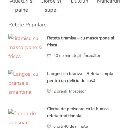
Aluaturi si
Ciorbe si
Dulciuri
Mancaruri
paine
supe
Retete Populare
Reteta tiramisu – cu mascarpone si
frisca
40 de minute
Începător
Langosi cu branza – Reteta simpla
pentru un deliciu de casă
2 ore
Începător
Ciorba de perisoare ca la bunica –
reteta traditionala
o oră 40 de minute