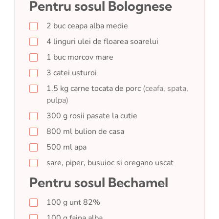
Pentru sosul Bolognese
2
buc
ceapa alba medie
4
linguri
ulei de floarea soarelui
1
buc
morcov mare
3
catei
usturoi
1.5
kg
carne tocata de porc
(ceafa, spata,
pulpa)
300
g
rosii pasate la cutie
800
ml
bulion de casa
500
ml
apa
sare, piper, busuioc si oregano uscat
Pentru sosul Bechamel
100
g
unt 82%
100
g
faina alba