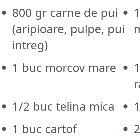
800
gr
carne de pui
(aripioare, pulpe, pui
intreg)
1
buc
morcov mare
r
1/2
buc
telina mica
1
buc
cartof