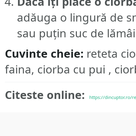
Dacă îți place o cior
adăuga o lingură de 
sau puțin suc de lămâie
Cuvinte cheie:
reteta ci
faina, ciorba cu pui , cio
Citeste online:
https://dincuptor.ro/r