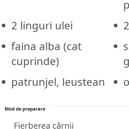
p
2
linguri
ulei
faina alba
(cat
s
cuprinde)
g
patrunjel, leustean
o
Mod de preparare
Fierberea cărnii