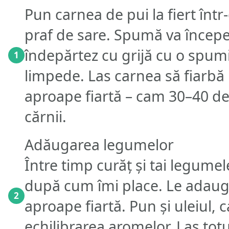
Pun carnea de pui la fiert într
praf de sare. Spumă va încep
îndepărtez cu grijă cu o spum
1
limpede. Las carnea să fiarbă
aproape fiartă – cam 30–40 de 
cărnii.
Adăugarea legumelor
Între timp curăț și tai legume
după cum îmi place. Le adaug 
2
aproape fiartă. Pun și uleiul, 
echilibrarea aromelor. Las totu