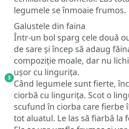
legumele se înmoaie frumos.
Galustele din faina
Într-un bol sparg cele două ou
de sare și încep să adaug făin
compoziție moale, dar nu lichi
ușor cu lingurița.
3
Când legumele sunt fierte, în
ciorbă cu lingurița. Scot o lin
scufund în ciorba care fierbe 
tot aluatul. Le las să fiarbă l