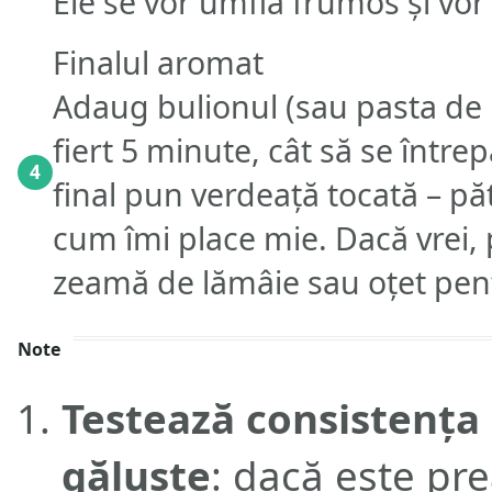
Ele se vor umfla frumos și vor
Finalul aromat
Adaug bulionul (sau pasta de r
fiert 5 minute, cât să se într
4
final pun verdeață tocată – pă
cum îmi place mie. Dacă vrei, 
zeamă de lămâie sau oțet pent
Note
Testează consistența 
găluște
: dacă este pr