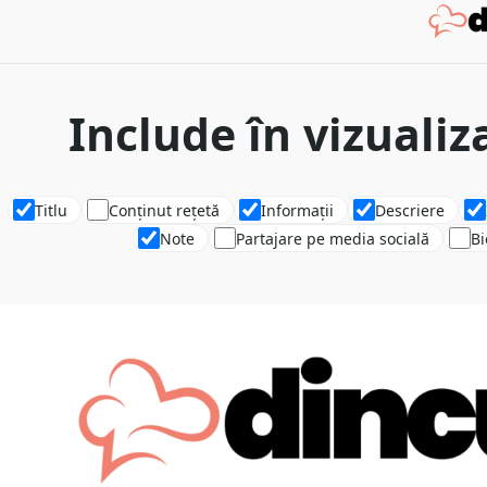
Include în vizuali
Titlu
Conținut rețetă
Informații
Descriere
Note
Partajare pe media socială
Bi